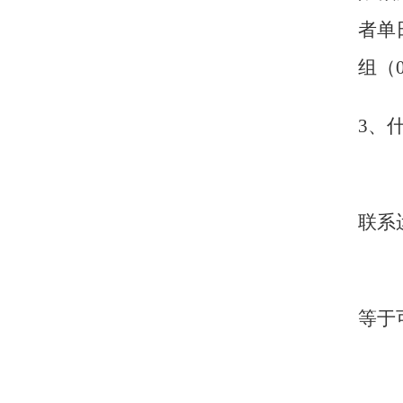
者单
组（08
3
、
联系运
等于