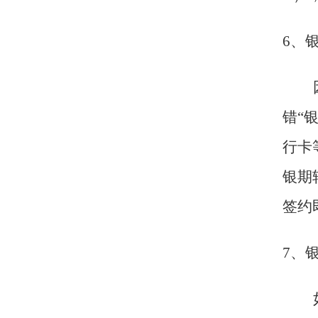
6
、
错“
行卡
银期
签约
7
、