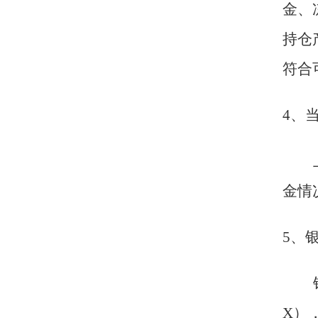
金、
持仓
符合
4
、
金情
5
、
X）