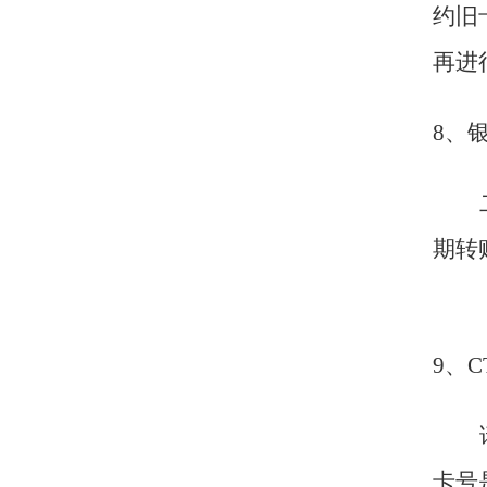
约旧
再进
8
、
期转
9
、
卡号