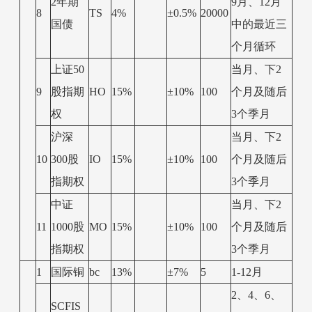
2年期
9月、12月
8
TS
4%
±0.5%
20000
国债
中的最近三
个月循环
上证50
当月、下2
9
股指期
HO
15%
±10%
100
个月及随后
权
3个季月
沪深
当月、下2
10
300股
IO
15%
±10%
100
个月及随后
指期权
3个季月
中证
当月、下2
11
1000股
MO
15%
±10%
100
个月及随后
指期权
3个季月
1
国际铜
bc
13%
±7%
5
1-12月
2、4、6、
SCFIS