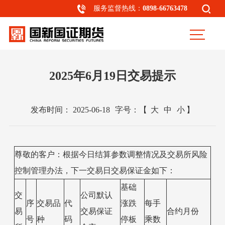
服务监督热线：
0898-66763478
2025年6月19日交易提示
发布时间：
2025-06-18
字号：
【
大
中
小
】
尊敬的客户：根据今日结算参数调整情况及交易所风险
控制管理办法，下一交易日交易保证金如下：
基础
交
公司默认
序
交易品
代
涨跌
每手
易
交易保证
合约月份
号
种
码
停板
乘数