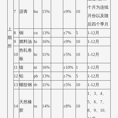
个月为连续
7
沥青
bu
15%
±9%
10
月份以及随
后四个季月
上
8
铜
cu
13%
±7%
5
1-12月
期
9
燃料油
fu
16%
±9%
10
1-12月
所
热轧卷
10
hc
11%
±5%
10
1-12月
板
11
镍
ni
16%
±10%
1
1-12月
12
铅
pb
13%
±7%
5
1-12月
13
螺纹钢
rb
11%
±5%
10
1-12月
1、3、4、
天然橡
5、6、7、
14
ru
14%
±8%
10
胶
8、9、10、