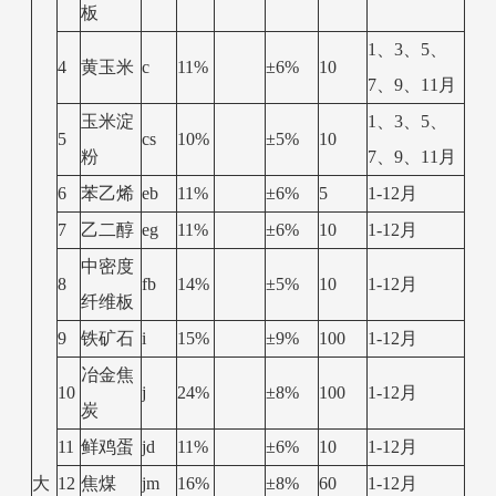
板
1、3、5、
4
黄玉米
c
11%
±6%
10
7、9、11月
玉米淀
1、3、5、
5
cs
10%
±5%
10
粉
7、9、11月
6
苯乙烯
eb
11%
±6%
5
1-12月
7
乙二醇
eg
11%
±6%
10
1-12月
中密度
8
fb
14%
±5%
10
1-12月
纤维板
9
铁矿石
i
15%
±9%
100
1-12月
冶金焦
10
j
24%
±8%
100
1-12月
炭
11
鲜鸡蛋
jd
11%
±6%
10
1-12月
大
12
焦煤
jm
16%
±8%
60
1-12月