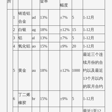
所
金率
幅度
铸造铝
1
ad
13%
±7%
5
1-12月
合金
2
白银
ag
18%
±12%
15
1-12月
3
铝
al
13%
±7%
5
1-12月
4
氧化铝
ao
15%
±9%
20
1-12月
最近三个连
续月份的合
5
黄金
au
18%
±12%
1000
约以及最近
13个月以内
的双月合约
丁二烯
6
br
15%
±9%
5
1-12月
橡胶
最近1至12