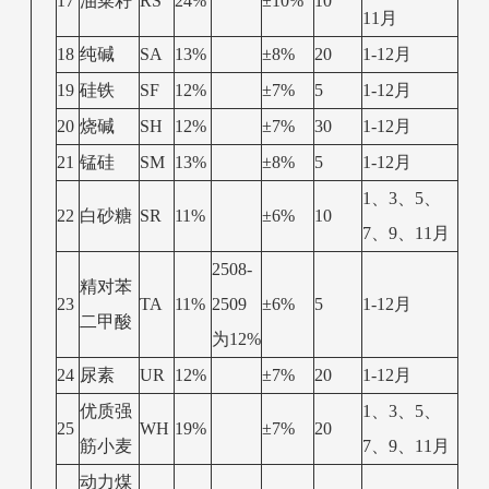
17
油菜籽
RS
24%
±10%
10
11月
18
纯碱
SA
13%
±8%
20
1-12月
19
硅铁
SF
12%
±7%
5
1-12月
20
烧碱
SH
12%
±7%
30
1-12月
21
锰硅
SM
13%
±8%
5
1-12月
1、3、5、
22
白砂糖
SR
11%
±6%
10
7、9、11月
2508-
精对苯
23
TA
11%
2509
±6%
5
1-12月
二甲酸
为12%
24
尿素
UR
12%
±7%
20
1-12月
优质强
1、3、5、
25
WH
19%
±7%
20
筋小麦
7、9、11月
动力煤