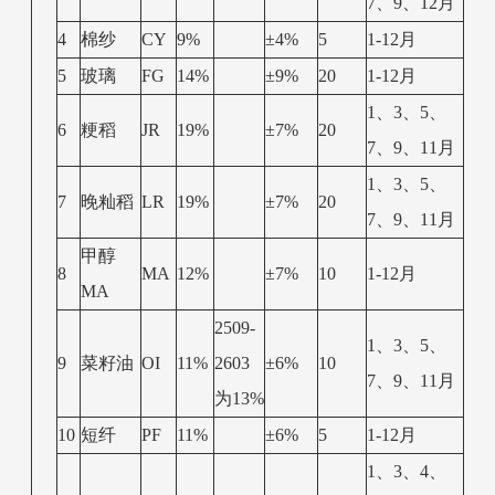
7、9、12月
4
棉纱
CY
9%
±4%
5
1-12月
5
玻璃
FG
14%
±9%
20
1-12月
1、3、5、
6
粳稻
JR
19%
±7%
20
7、9、11月
1、3、5、
7
晚籼稻
LR
19%
±7%
20
7、9、11月
甲醇
8
MA
12%
±7%
10
1-12月
MA
2509-
1、3、5、
9
菜籽油
OI
11%
2603
±6%
10
7、9、11月
为13%
10
短纤
PF
11%
±6%
5
1-12月
1、3、4、