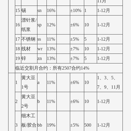
11月
15
锡
sn
16%
±10%
1
1-12月
漂针浆/
16
sp
12%
±6%
10
1-12月
纸浆
17
不锈钢
ss
11%
±5%
5
1-12月
18
线材
wr
13%
±7%
10
1-12月
19
锌
zn
13%
±7%
5
1-12月
临近交割月合约：所有2507合约14%
黄大豆
1、3、5、
1
a
11%
±6%
10
1号
7、9、11月
黄大豆
2
b
11%
±6%
10
1-12月
2号
细木工
3
板/胶合
bb
19%
±5%
500
1-12月