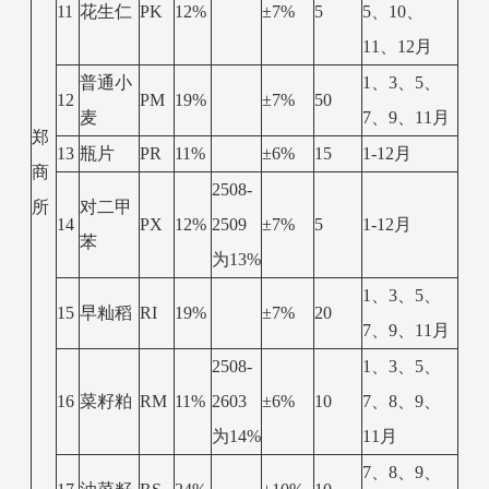
11
花生仁
PK
12%
±7%
5
5、10、
11、12月
普通小
1、3、5、
12
PM
19%
±7%
50
麦
7、9、11月
郑
13
瓶片
PR
11%
±6%
15
1-12月
商
2508-
所
对二甲
14
PX
12%
2509
±7%
5
1-12月
苯
为13%
1、3、5、
15
早籼稻
RI
19%
±7%
20
7、9、11月
2508-
1、3、5、
16
菜籽粕
RM
11%
2603
±6%
10
7、8、9、
为14%
11月
7、8、9、