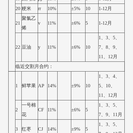
20
粳米
rr
10%
±5%
10
1-12月
聚氯乙
21
v
11%
±6%
5
1-12月
烯
1、3、5、
22
豆油
y
11%
±6%
10
7、8、9、
11、12月
临近交割月合约：
1、3、4、
1
鲜苹果
AP
14%
±9%
10
5、10、
11、12月
一号棉
1、3、5、
2
CF
11%
±6%
5
花
7、9、11月
1、3、5、
3
红枣
CJ
14%
±9%
5