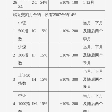
26
ZC
54%
±10%
100
1-12月
ZC
临近交割月合约：所有2507合约14%
中证
当月、下月
1
500指
IC
15%
±10%
200
及随后两个
数
季月
沪深
当月、下月
2
300指
IF
15%
±10%
300
及随后两个
数
季月
当月、下月
上证50
3
IH
15%
±10%
300
及随后两个
指数
季月
中证
当月、下月
4
1000指
IM
15%
±10%
200
及随后两个
数
季月