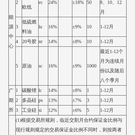
2
ec
24%
±18%
50
8、10、12
欧线
月
能
低硫燃
源
3
lu
16%
±9%
10
1-12月
料油
中
4
20号胶
nr
14%
±8%
10
1-12月
心
最近1-12个
月为连续月
5
原油
sc
16%
±9%
1000
份以及随后
八个季月
1
碳酸锂
lc
14%
±8%
1
1-12月
广
期
2
多晶硅
ps
13%
±7%
3
1-12月
所
3
工业硅
si
12%
±6%
5
1-12月
(1)根据交易所规则，临近交割月合约保证金比例与
现行规则规定的交易保证金比例不同时，则按两者