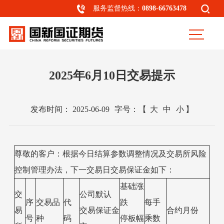
服务监督热线：
0898-66763478
2025年6月10日交易提示
发布时间：
2025-06-09
字号：
【
大
中
小
】
尊敬的客户：根据今日结算参数调整情况及交易所风险
控制管理办法，下一交易日交易保证金如下：
基础涨
交
公司默认
序
交易品
代
跌
每手
易
交易保证金
合约月份
号
种
码
停板幅
乘数