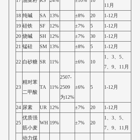
17
油菜籽
RS
24%
±10%
10
11月
18
纯碱
SA
13%
±8%
20
1-12月
19
硅铁
SF
12%
±7%
5
1-12月
20
烧碱
SH
12%
±7%
30
1-12月
21
锰硅
SM
13%
±8%
5
1-12月
1、3、5、
22
白砂糖
SR
11%
±6%
10
7、9、11月
2507-
精对苯
23
TA
11%
2509
±6%
5
1-12月
二甲酸
为12%
24
尿素
UR
12%
±7%
20
1-12月
优质强
1、3、5、
25
WH
19%
±7%
20
筋小麦
7、9、11月
动力煤