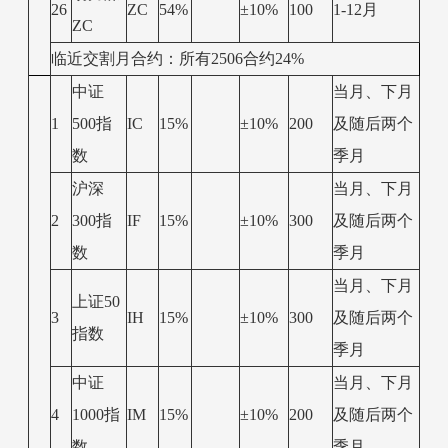
26
ZC
54%
±10%
100
1-12月
ZC
临近交割月合约：所有2506合约24%
中证
当月、下月
1
500指
IC
15%
±10%
200
及随后两个
数
季月
沪深
当月、下月
2
300指
IF
15%
±10%
300
及随后两个
数
季月
当月、下月
上证50
3
IH
15%
±10%
300
及随后两个
指数
季月
中证
当月、下月
4
1000指
IM
15%
±10%
200
及随后两个
数
季月