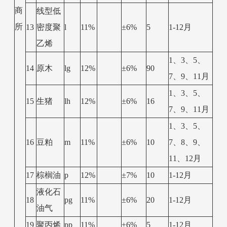
商
线型低
所
13
密度聚
l
11%
±6%
5
1-12月
乙烯
1、3、5、
14
原木
lg
12%
±6%
90
7、9、11月
1、3、5、
15
生猪
lh
12%
±6%
16
7、9、11月
1、3、5、
16
豆粕
m
11%
±6%
10
7、8、9、
11、12月
17
棕榈油
p
12%
±7%
10
1-12月
液化石
18
pg
11%
±6%
20
1-12月
油气
19
聚丙烯
pp
11%
±6%
5
1-12月