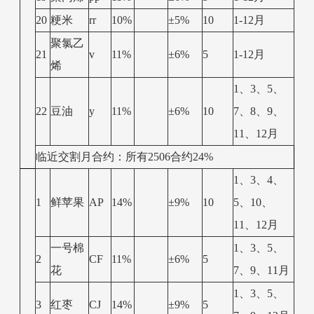
20
粳米
rr
10%
±5%
10
1-12月
聚氯乙
21
v
11%
±6%
5
1-12月
烯
1、3、5、
22
豆油
y
11%
±6%
10
7、8、9、
11、12月
临近交割月合约：所有2506合约24%
1、3、4、
1
鲜苹果
AP
14%
±9%
10
5、10、
11、12月
一号棉
1、3、5、
2
CF
11%
±6%
5
花
7、9、11月
1、3、5、
3
红枣
CJ
14%
±9%
5