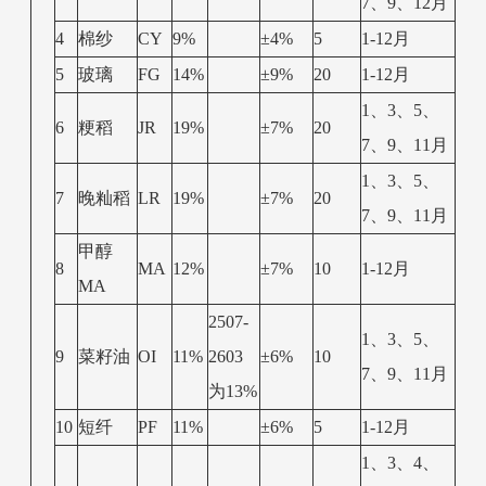
7、9、12月
4
棉纱
CY
9%
±4%
5
1-12月
5
玻璃
FG
14%
±9%
20
1-12月
1、3、5、
6
粳稻
JR
19%
±7%
20
7、9、11月
1、3、5、
7
晚籼稻
LR
19%
±7%
20
7、9、11月
甲醇
8
MA
12%
±7%
10
1-12月
MA
2507-
1、3、5、
9
菜籽油
OI
11%
2603
±6%
10
7、9、11月
为13%
10
短纤
PF
11%
±6%
5
1-12月
1、3、4、