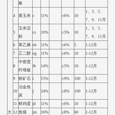
板
1、3、5、
4
黄玉米
c
11%
±6%
10
7、9、11月
玉米淀
1、3、5、
5
cs
10%
±5%
10
粉
7、9、11月
6
苯乙烯
eb
11%
±6%
5
1-12月
7
乙二醇
eg
11%
±6%
10
1-12月
中密度
8
fb
14%
±5%
10
1-12月
纤维板
9
铁矿石
i
15%
±9%
100
1-12月
冶金焦
10
j
24%
±8%
100
1-12月
炭
11
鲜鸡蛋
jd
11%
±6%
10
1-12月
大
12
焦煤
jm
16%
±8%
60
1-12月