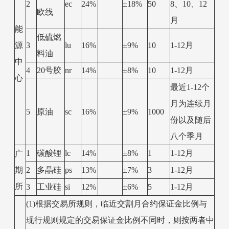
2
ec
24%
±18%
50
8、10、12
欧线
月
能
低硫燃
源
3
lu
16%
±9%
10
1-12月
料油
中
4
20号胶
nr
14%
±8%
10
1-12月
心
最近1-12个
月为连续月
5
原油
sc
16%
±9%
1000
份以及随后
八个季月
1
碳酸锂
lc
14%
±8%
1
1-12月
广
期
2
多晶硅
ps
13%
±7%
3
1-12月
所
3
工业硅
si
12%
±6%
5
1-12月
(1)根据交易所规则，临近交割月合约保证金比例与
现行规则规定的交易保证金比例不同时，则按两者中