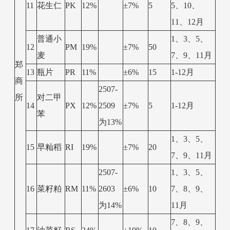
11
花生仁
PK
12%
±7%
5
5、10、
11、12月
普通小
1、3、5、
12
PM
19%
±7%
50
麦
7、9、11月
郑
13
瓶片
PR
11%
±6%
15
1-12月
商
2507-
所
对二甲
14
PX
12%
2509
±7%
5
1-12月
苯
为13%
1、3、5、
15
早籼稻
RI
19%
±7%
20
7、9、11月
2507-
1、3、5、
16
菜籽粕
RM
11%
2603
±6%
10
7、8、9、
为14%
11月
7、8、9、