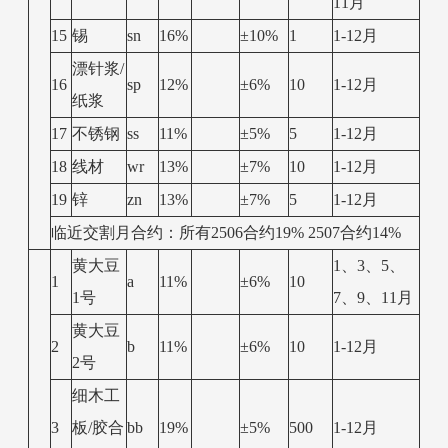
11月
15
锡
sn
16%
±10%
1
1-12月
漂针浆/
16
sp
12%
±6%
10
1-12月
纸浆
17
不锈钢
ss
11%
±5%
5
1-12月
18
线材
wr
13%
±7%
10
1-12月
19
锌
zn
13%
±7%
5
1-12月
临近交割月合约：所有2506合约19% 2507合约14%
黄大豆
1、3、5、
1
a
11%
±6%
10
1号
7、9、11月
黄大豆
2
b
11%
±6%
10
1-12月
2号
细木工
3
板/胶合
bb
19%
±5%
500
1-12月