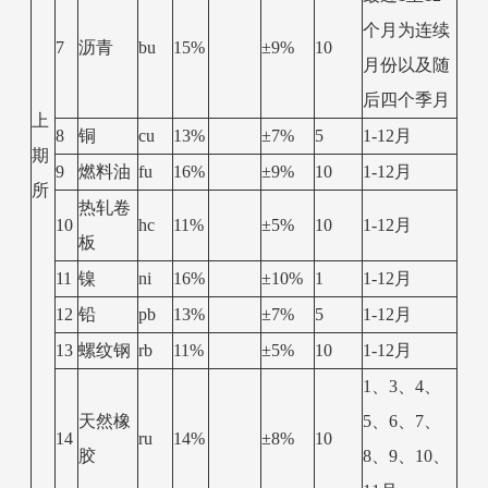
个月为连续
7
沥青
bu
15%
±9%
10
月份以及随
后四个季月
上
8
铜
cu
13%
±7%
5
1-12月
期
9
燃料油
fu
16%
±9%
10
1-12月
所
热轧卷
10
hc
11%
±5%
10
1-12月
板
11
镍
ni
16%
±10%
1
1-12月
12
铅
pb
13%
±7%
5
1-12月
13
螺纹钢
rb
11%
±5%
10
1-12月
1、3、4、
天然橡
5、6、7、
14
ru
14%
±8%
10
胶
8、9、10、