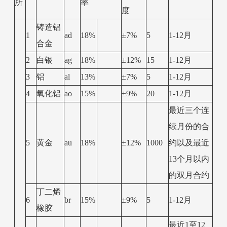
所
率
度
铸造铝
1
ad
18%
±7%
5
1-12月
合金
2
白银
ag
18%
±12%
15
1-12月
3
铝
al
13%
±7%
5
1-12月
4
氧化铝
ao
15%
±9%
20
1-12月
最近三个连
续月份的合
5
黄金
au
18%
±12%
1000
约以及最近
13个月以内
的双月合约
丁二烯
6
br
15%
±9%
5
1-12月
橡胶
最近1至12