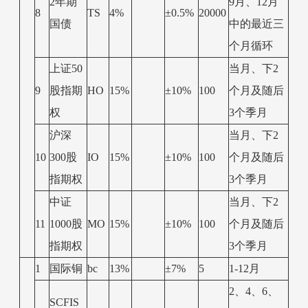
2年期
9月、12月
8
TS
4%
±0.5%
20000
国债
中的最近三
个月循环
上证50
当月、下2
9
股指期
HO
15%
±10%
100
个月及随后
权
3个季月
沪深
当月、下2
10
300股
IO
15%
±10%
100
个月及随后
指期权
3个季月
中证
当月、下2
11
1000股
MO
15%
±10%
100
个月及随后
指期权
3个季月
1
国际铜
bc
13%
±7%
5
1-12月
2、4、6、
SCFIS