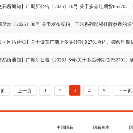
商所发〔2026〕30号-关于发布豆粕、玉米系列期权挂牌参数的通
公司网站通知】关于设置广期所多晶硅期货2701合约、碳酸锂期货2
3
首页
上一页
1
2
4
5
下一页
中国国新
国新资本