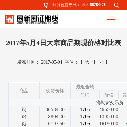
服务监督热线：
0898-66763478
2017年5月4日大宗商品期现价格对比表
发布时间：
2017-05-04
字号：
【
大
中
小
】
最近合约
商品
现货价格
代码
价格
上海期货交易所
铜
46584.00
1705
46500.00
铝
13804.00
1705
13900.00
铅
16197.50
1705
16150.00
-