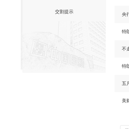
交割提示
央
特
不
特
五
美