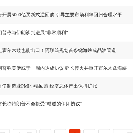
行开展5000亿买断式逆回购 引导主要市场利率回归合理水平
朗普称与伊朗谈判进展“非常顺利”
走霍尔木兹也能出口！阿联酋规划首条绕海峡成品油管道
朗普称美伊或于一周内达成协议 延长停火并重开霍尔木兹海峡
月份制造业PMI小幅回落 经济总体产出保持扩张
财长称特朗普不会接受“糟糕的伊朗协议”