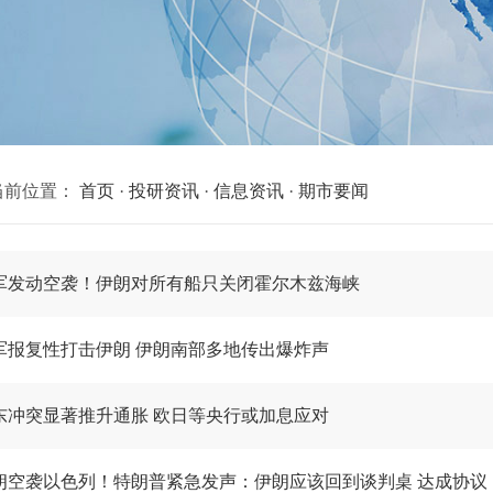
当前位置：
首页
·
投研资讯
·
信息资讯
·
期市要闻
军发动空袭！伊朗对所有船只关闭霍尔木兹海峡
军报复性打击伊朗 伊朗南部多地传出爆炸声
东冲突显著推升通胀 欧日等央行或加息应对
朗空袭以色列！特朗普紧急发声：伊朗应该回到谈判桌 达成协议