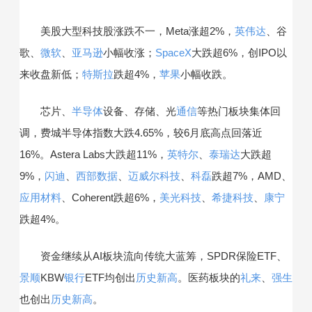
美股大型科技股涨跌不一，Meta涨超2%，
英伟达
、谷
歌、
微软
、
亚马逊
小幅收涨；
SpaceX
大跌超6%，创IPO以
来收盘新低；
特斯拉
跌超4%，
苹果
小幅收跌。
芯片、
半导体
设备、存储、光
通信
等热门板块集体回
调，费城半导体指数大跌4.65%，较6月底高点回落近
16%。Astera Labs大跌超11%，
英特尔
、
泰瑞达
大跌超
9%，
闪迪
、
西部数据
、
迈威尔科技
、
科磊
跌超7%，AMD、
应用材料
、Coherent跌超6%，
美光科技
、
希捷科技
、
康宁
跌超4%。
资金继续从AI板块流向传统大蓝筹，SPDR保险ETF、
景顺
KBW
银行
ETF均创出
历史新高
。医药板块的
礼来
、
强生
也创出
历史新高
。