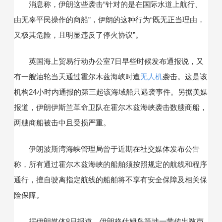
消息称，伊朗这些袭击“针对的是在国际水道上航行、
由无辜平民操作的商船”，伊朗的这种行为“既无正当理由，
又极其危险，且明显违反了停火协议”。
英国海上贸易行动办公室7日早些时候发布通报说，又
有一艘油轮当天通过霍尔木兹海峡时遭
无人机
袭击。这是该
机构24小时内通报的第三起该海域船只遇袭事件。另据美媒
报道，伊朗伊斯兰革命卫队在霍尔木兹海峡袭击数艘商船，
两艘商船被击中且受损严重。
伊朗波斯湾海峡管理局曾于近期在社交媒体发布公告
称，所有通过霍尔木兹海峡的船舶须按照规定的航线和程序
通行，擅自驶离指定航线的船舶将不享有安全保障及相关保
险保障。
据伊朗媒体8日报道，伊朗格什姆岛等地一带传出数声