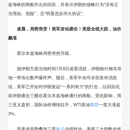
兹海峡的商船作出的回应，并表示伊朗的侵略行为“没有正
当理由、危险”，且“明显违反停火协议”。
凌晨，局势突变！美军发动袭击！美股全线大跌，油价
飙涨
霍尔木兹海峡局势突然升级。
据伊朗方面当地时间7月8日凌晨消息，伊朗格什姆岛等
地一带传出数声爆炸声。随后，美军中央司令部发布消息
说，美军已开始对伊朗发起“一系列有力”的打击，以回应此
前伊朗袭击三艘在霍尔木兹海峡通行的商船。受此影响，周
三亚太盘初，国际油价继续拉升，WTI原油
期货
一度大涨超
3%。
受美伊局势叠加三星
电子
业绩扰动，美股三大指数全线