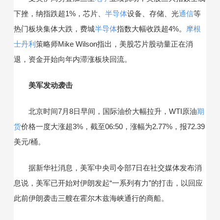
下挫，纳指跌超1%，芯片、
半导体
设备、存储、光
通信
等
热门板块集体大跌，费城
半导体
指数大幅收跌超4%。
摩根
士丹利
策略师Mike Wilson指出，美股芯片股动量正在消
退，资金开始向年内滞涨板块回流。
美军发动袭击
北京时间7月8日早间，国际油价大幅拉升，WTI原油
期
货
价格一度大涨超3%，截至06:50，涨幅为2.77%，报72.39
美元/桶。
据新华社消息，美军中央司令部7日在社交媒体发布消
息说，美军已开始对伊朗发起“一系列有力”的打击，以回应
此前伊朗袭击三艘在霍尔木兹海峡通行的商船。