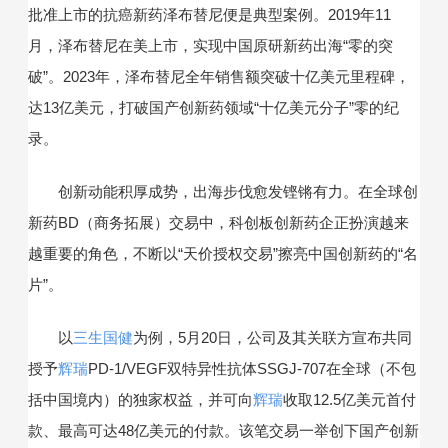
批准上市的抗癌新药泽布替尼便是典型案例。2019年11
月，泽布替尼在美上市，实现中国原研新药出海“零的突
破”。2023年，泽布替尼全年销售额突破十亿美元里程碑，
达13亿美元，打破国产创新药领域“十亿美元分子”零的纪
录。
创新动能积厚成势，出海步伐愈发铿锵有力。在全球创
新药BD（商务拓展）交易中，科创板创新药企正扮演越来
越重要的角色，不断以“天价授权交易”擦亮中国创新药的“名
片”。
以
三生国健
为例，5月20日，公司及其关联方宣布共同
授予
辉瑞
PD-1/VEGF双特异性抗体SSGJ-707在全球（不包
括中国境内）的独家权益，并可向
辉瑞
收取12.5亿美元首付
款、最高可达48亿美元的付款。该笔交易一举创下国产创新