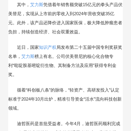
其中，
艾力斯
凭借着年销售额突破15亿元的拳头产品伏
美替尼，实现从上市前的零收入到2024年营收突破35亿
元。此外，该产品还降价进入国家医保，极大降低肿瘤患者
负担，持续创造经济、社会双重效益。
近日，国家
知识产权
局发布第二十五届中国专利奖获奖
名单，
艾力斯
榜上有名。公司伏美替尼的核心化合物专
利“吡啶胺基嘧啶衍生物、其制备方法及应用”获得专利金
奖。
循着“科创板八条”的脉络，“轻资产、高研发投入”认定
标准于2024年10月出炉，精准引导资金“活水”流向科技创新
领域。
迪哲医药是首批受益者。今年4月，迪哲医药顺利完成