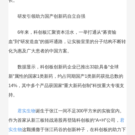
长。
研发引领助力国产创新药自立自强
6年来，科创板汇聚资本活水，一举打通从“募资输
血”到“研发造血”的循环通路，让实验室里的分子结构不断转
化为惠及广大患者的中国方案。
数据显示，科创板创新药企业已推出33款具备“全球
新”属性的国家1类新药，约占同期国产1类新药获批总数的
14%，其中多个产品获国家“重大新药创制”科技重大专项支
持。
君实生物
诞生于张江一间不足300平方米的实验室内。
作为首家从新三板转战港股再登陆科创板的“A+H”公司，
君
实生物
这颗播撒于张江药谷的创新种子，在科创板的助力下