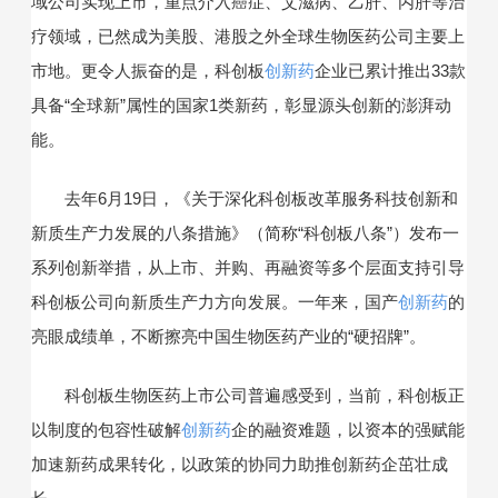
域公司实现上市，重点介入癌症、艾滋病、乙肝、丙肝等治
疗领域，已然成为美股、港股之外全球生物医药公司主要上
市地。更令人振奋的是，科创板
创新药
企业已累计推出33款
具备“全球新”属性的国家1类新药，彰显源头创新的澎湃动
能。
去年6月19日，《关于深化科创板改革服务科技创新和
新质生产力发展的八条措施》（简称“科创板八条”）发布一
系列创新举措，从上市、并购、再融资等多个层面支持引导
科创板公司向新质生产力方向发展。一年来，国产
创新药
的
亮眼成绩单，不断擦亮中国生物医药产业的“硬招牌”。
科创板生物医药上市公司普遍感受到，当前，科创板正
以制度的包容性破解
创新药
企的融资难题，以资本的强赋能
加速新药成果转化，以政策的协同力助推创新药企茁壮成