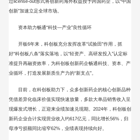
过license-out形式将创新药海外权益授予跨国药企，以“中国
创新”加速立足全球市场。
资本助力畅通“科技—产业”良性循环
开板6年来，科创板充分发挥改革“试验田”作用，抓
好“科创板八条”落实落地，以“轻资产、高研发投入”认定标
准提升再融资效率，为科创板创新药企畅通科技、资本、产
业循环，打造发展新质生产力的“新支点”。
目前，在科创板助力下，众多创新药企的核心创新品种
凭借差异化临床价值实现快速放量，多款大单品销售收入呈
现爆发式增长，正迎来业绩加速兑现期。2024年，科创板创
新药企业合计实现营业收入约617亿元，同比增长56%，归
母净亏损额同比缩窄62%，业绩表现持续向好。