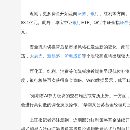
近期，更多资金开始流向
证券
、
银行
、红利等方向。
88.1亿元。此外，华宝中证
银行
ETF、华宝中证全指
证券
元。
资金流向切换背后是市场风格在发生新的变化，此前强
荡，
太辰光
、
新易盛
、
沪电股份
等个股较高点均出现较大
而化工、红利、消费等传统板块近期则呈现低位补涨
度，银行板块再次获得资金青睐。Wind数据显示，截至1
“短期看AI算力板块的交易难度或有所上升。一方面
会进行高切低的调仓换股操作。”华南某公募基金经理对
上证报记者还注意到，近期部分红利策略基金陆续开放
起式和易方达中证港股通高股息投资指数发起式分别自11