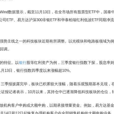
Wind数据显示，截至11月13日，在全市场所有股票型ETF中，国泰
公司ETF、易方达沪深300非银ETF和华泰柏瑞红利低波ETF同期净流入额分
势主线之一的科技板块近期有所调整。以光模块和电路板领域为例，
回调。
的特征。以
银行
股等红利资产为例，三季度银行指数下探，股息率则
1月13日，银行指数四季度以来涨幅超10%。
，三季报披露完毕，板块已积累较大涨幅，随着乐观预期基本兑现，
上证报记者表示，10月以来，其持仓中已逐渐降低科技板块的仓位，
机构客户申购或大额申购，以期承接增量资金。例如，易方达基金近
月14日和12日起恢复办理机构客户在全部销售机构的大额申购业务