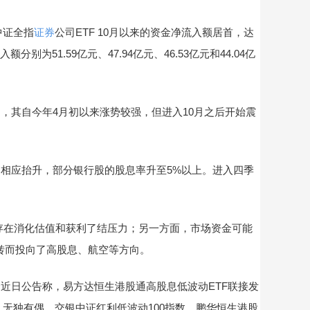
中证全指
证券
公司ETF 10月以来的资金净流入额居首，达
别为51.59亿元、47.94亿元、46.53亿元和44.04亿
其自今年4月初以来涨势较强，但进入10月之后开始震
相应抬升，部分银行股的股息率升至5%以上。进入四季
存在消化估值和获利了结压力；另一方面，市场资金可能
转而投向了高股息、航空等方向。
日公告称，易方达恒生港股通高股息低波动ETF联接发
。无独有偶，交银中证红利低波动100指数、鹏华恒生港股